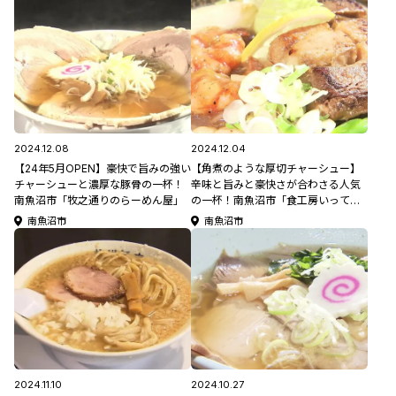
2024.12.08
2024.12.04
【24年5月OPEN】豪快で旨みの強い
【角煮のような厚切チャーシュー】
チャーシューと濃厚な豚骨の一杯！
辛味と旨みと豪快さが合わさる人気
南魚沼市「牧之通りのらーめん屋」
の一杯！南魚沼市「食工房いって
つ」
南魚沼市
南魚沼市
2024.11.10
2024.10.27