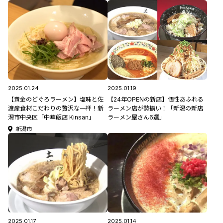
2025.01.24
2025.01.19
【黄金のどぐろラーメン】塩味と佐
【24年OPENの新店】個性あふれる
渡産食材こだわりの贅沢な一杯！新
ラーメン店が勢揃い！「新潟の新店
潟市中央区「中華飯店 Kinsan」
ラーメン屋さん6選」
新潟市
2025.01.17
2025.01.14