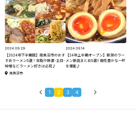
2024.09.29
2024.09.14
【2024年下半期版】南魚沼市のおす
【24年上半期オープン】新潟のラー
すめラーメン5選！背脂や麻婆･五目･
メン新店まとめ5選‼ 個性豊かな一杯
味噌などラーメン好きは必見♪
を堪能♪
南魚沼市
1
2
3
4
…