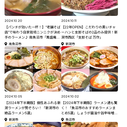
2024.10.20
2024.10.11
【パンチが効いた一杯！】“老舗そば
【22年OPEN】こだわりの黒いチャ
店”で味わう自家栽培ニンニクが決め
ーハンと支那そばの2品のみ提供！新
手のラーメン♪ 南魚沼市「萬盛庵本
潟市西区「支那そば 万作」
店」
南魚沼市
新潟市
2024.10.05
2024.10.02
【2024年下半期版】個性あふれる新
【2024年下半期版】ラーメン通も驚
潟ラーメンが勢ぞろい！「新潟市の
く！「魚沼市のおすすめラーメンま
絶品ラーメン5選」
とめ5選」しょうが醤油や旨辛味噌な
どいろんな味が楽しめる♪
新潟市
魚沼市