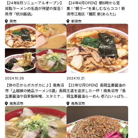
【24年8月リニューアルオープン】
【24年4月OPEN】朝6時から営
背脂ラーメンの名店が待望の復活！
業！“朝ラー”を楽しむならココ！新
燕市「杭州飯店」
潟市江南区「麺匠 新(あらた)」
燕市
新潟市
2024.10.26
2024.10.21
【体の芯からポカポカに♪】南魚沼
【22年12月OPEN】長岡生姜醤油の
市「上越線の絶品ラーメン5選」長岡
王道を追求した一杯！南魚沼市「長
生姜醤油や自家製味噌、スタミナの
岡生姜醤油らーめん 壱八(いっぱち)
一杯まで！
商店」
南魚沼市
南魚沼市