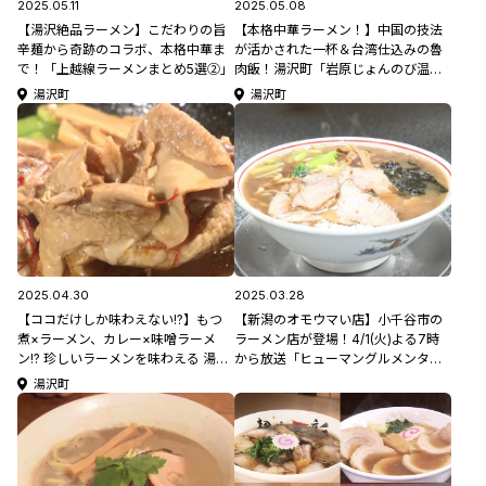
2025.05.11
2025.05.08
【湯沢絶品ラーメン】こだわりの旨
【本格中華ラーメン！】中国の技法
辛麺から奇跡のコラボ、本格中華ま
が活かされた一杯＆台湾仕込みの魯
で！「上越線ラーメンまとめ5選②」
肉飯！湯沢町「岩原じょんのび温泉
ホテル」
湯沢町
湯沢町
2025.04.30
2025.03.28
【ココだけしか味わえない!?】もつ
【新潟のオモウマい店】小千谷市の
煮×ラーメン、カレー×味噌ラーメ
ラーメン店が登場！4/1(火)よる7時
ン!? 珍しいラーメンを味わえる 湯沢
から放送「ヒューマングルメンタリ
町「道の駅みつまた」
ー オモウマい店 2時間SP」！
湯沢町