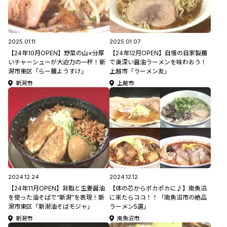
2025.01.11
2025.01.07
【24年10月OPEN】野菜の山×分厚
【24年12月OPEN】自慢の自家製麺
いチャーシューが大迫力の一杯！新
で奥深い醤油ラーメンを味わおう！
潟市東区「らー麺ようすけ」
上越市「ラーメン友」
新潟市
上越市
2024.12.24
2024.12.12
【24年11月OPEN】背脂と生姜醤油
【体の芯からポカポカに♪】南魚沼
を使った油そばで“新潟”を表現！新
に来たらココ！！「南魚沼市の絶品
潟市東区「新潟油そばモジャ」
ラーメン5選」
新潟市
南魚沼市