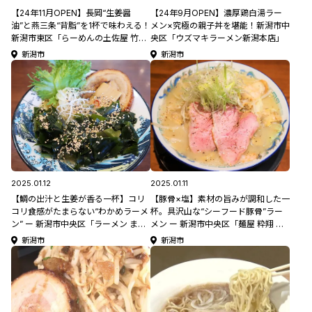
【24年11月OPEN】長岡“生姜醤
【24年9月OPEN】濃厚鶏白湯ラー
油”と燕三条“背脂”を1杯で味わえる！
メン×究極の親子丼を堪能！新潟市中
新潟市東区「らーめんの土佐屋 竹尾
央区「ウズマキラーメン新潟本店」
インター店」
新潟市
新潟市
2025.01.12
2025.01.11
【鯛の出汁と生姜が香る一杯】コリ
【豚骨×塩】素材の旨みが調和した一
コリ食感がたまらない“わかめラーメ
杯。具沢山な“シーフード豚骨”ラー
ン” ー 新潟市中央区「ラーメン まっ
メン ー 新潟市中央区「麺屋 粋翔 古
くうしゃ 本店」 #ちょいしおプロジ
町別邸」 #ちょいしおプロジェクト
新潟市
新潟市
ェクト