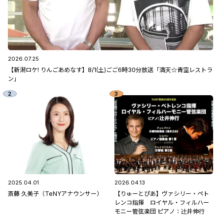
2026.07.25
【新潟ロケ! りんごあめなす】8/1(土)ごご6時30分放送「満天☆青空レストラ
ン」
2025.04.01
2026.04.13
斎藤 久美子（TeNYアナウンサー）
【りゅーとぴあ】ヴァシリー・ペト
レンコ指揮 ロイヤル・フィルハー
モニー管弦楽団 ピアノ：辻󠄀井伸行