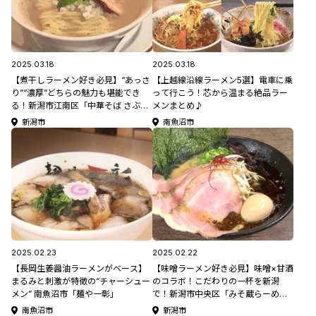
2025.03.18
2025.03.18
【煮干しラーメン好き必見】“あっさ
【上越線沿線ラーメン5選】電車に乗
り”“濃厚”どちらの魅力も堪能でき
って行こう！芯から温まる絶品ラー
る！新潟市江南区「中華そば さぶろ
メンまとめ♪
う」
新潟市
南魚沼市
2025.02.23
2025.02.22
【長岡生姜醤油ラーメンがベース】
【味噌ラーメン好き必見】味噌×甘酒
まるみと刺激が特徴の“チャーシュー
のコラボ！こだわりの一杯を新潟
メン” 南魚沼市「麺や一彰」
で！新潟市中央区「みそ蔵らーめん
花咲」【オジ旅】
南魚沼市
新潟市